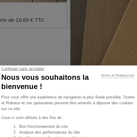
S'adapte à tous les styles de
à partir de
39,90
rtir de
10,60
€
TTC