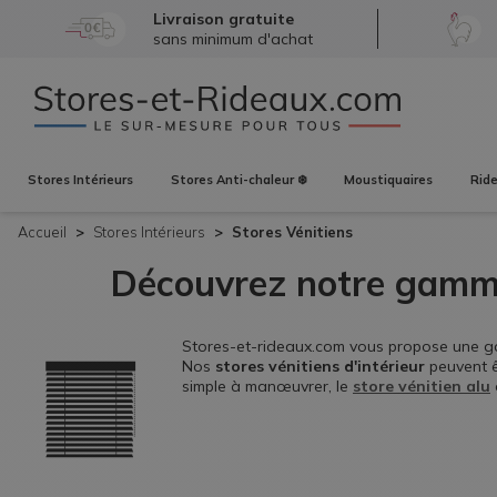
Livraison gratuite
sans minimum d'achat
Stores
Intérieurs
Stores
Anti-chaleur ❄️
Moustiquaires
Rid
Accueil
Stores
Intérieurs
Stores Vénitiens
Découvrez notre gamm
Stores-et-rideaux.com vous propose une 
Nos
stores vénitiens d'intérieur
peuvent ê
simple à manœuvrer, le
store vénitien alu
horizontales pour ne pas être ébloui par les
une touche décorative à votre décoration. P
toute simplicité. Tous nos
stores intérieurs