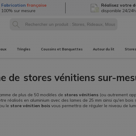
Fabrication
française
Réalisez
votre d
100% sur mesure
disponible 24/24h
eaux
Tringles
Coussins et Banquettes
Autour du lit
Store
e de
stores vénitiens sur-mes
gamme de plus de 50 modèles de
stores vénitiens
(ou autrement appe
tre réalisés en aluminium avec des lames de 25 mm ainsi qu'en bois
ou le
store vénitien bois
vous permettra de réguler le niveau de lum
 rayons du soleil. Le store à lamelles vous protégera des regards exté
rofitez de nos fiches conseils et de nos vidéos pour prendre vos mes
bénéficient tous de la livraison gratuite en France sans minimum d