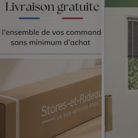
St
4,8/
(30
Le store le 
Résistant et f
Idéal pour l
(cuisine / sal
Large gamme