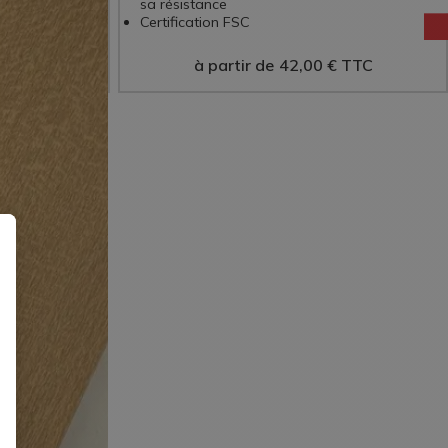
 décoration
sa résistance
Certification FSC
€
TTC
à partir de
42,00
€
TTC