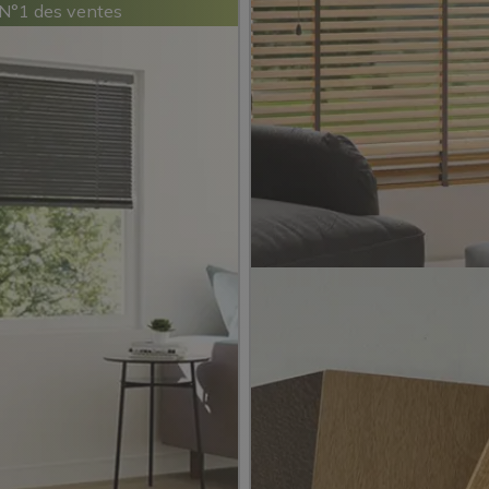
N°1 des ventes
ores Vénitiens
Aluminium
Lames 25 mm
5
23 modèles
74 avis)
Stores Véniti
+ économique
Bois Satiné
acile d'entretien
lames 50 m
es environnements humides
le de bains)
4,8/5
 de coloris
10 mod
(621 avis)
Elégant et intemporel
Toucher lisse et effet satiné