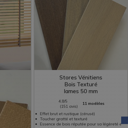
ens
Stores Vénitiens
Bois Texturé
m
lames 50 mm
4,8/5
èles
11 modèles
(151 avis)
Effet brut et rustique (cérusé)
Toucher gratté et texturé
Essence de bois réputée pour sa légèreté et