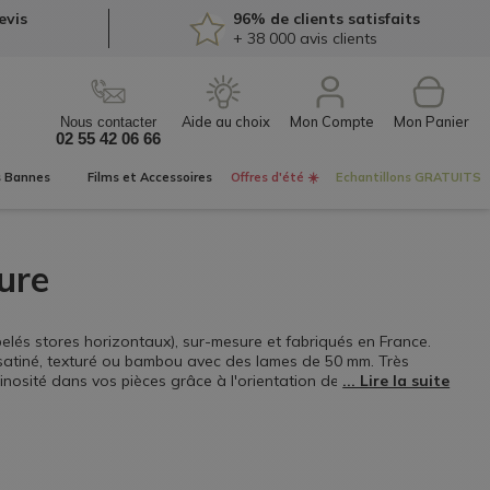
evis
96% de clients satisfaits
+ 38 000
avis clients
Mon Compte
Nous contacter
02 55 42 06 66
s
Bannes
Films et
Accessoires
Offres d'été ☀️
Echantillons
GRATUITS
ure
lés stores horizontaux), sur-mesure et fabriqués en France.
 satiné, texturé ou bambou avec des lames de 50 mm. Très
inosité dans vos pièces grâce à l'orientation des lames
rieurs et du vis-à-vis pour plus d'intimité tout en apportant
ures en toute confiance et installer vos stores vénitiens en
e commande, et de remises sur volume pouvant atteindre -15% !