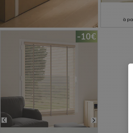
à pa
-10€