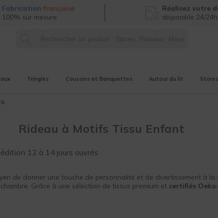
Fabrication
française
Réalisez
votre d
100% sur mesure
disponible 24/24h
eaux
Tringles
Coussins et Banquettes
Autour du lit
Store
ts
Rideau à Motifs Tissu Enfant
pédition
12 à 14 jours ouvrés
oyen de donner une touche de personnalité et de divertissement à la
 chambre. Grâce à une sélection de tissus premium et
certifiés Oek
.