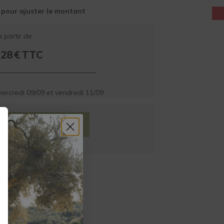
 pour ajuster le montant
à partir de
,28
€
TTC
ercredi 09/09
et
vendredi 11/09
AU PANIER