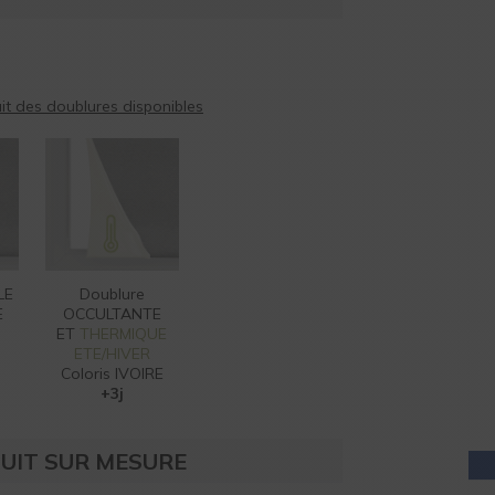
AIDE EN
LIGNE
t des doublures disponibles
LE
Doublure
E
OCCULTANTE
ET
THERMIQUE
ETE/HIVER
Coloris IVOIRE
+3j
UIT SUR MESURE