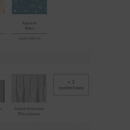
Espace
Bleu
Laize 280 cm
AIDE
EN
LIGNE
m
Galon fronceur
Plis cousus