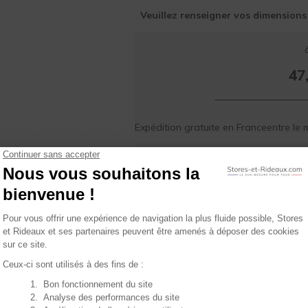
Veuillez renseigner vos dimensions
47
Expédition gratuite en France
entre le
m
AJOUTER 
tez de nos
 plans !
ons plans et conseils : recevez
nt dans votre boîte mail.