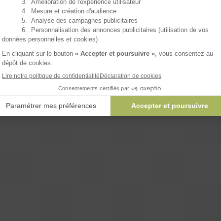
ux rien rater !
on, merci