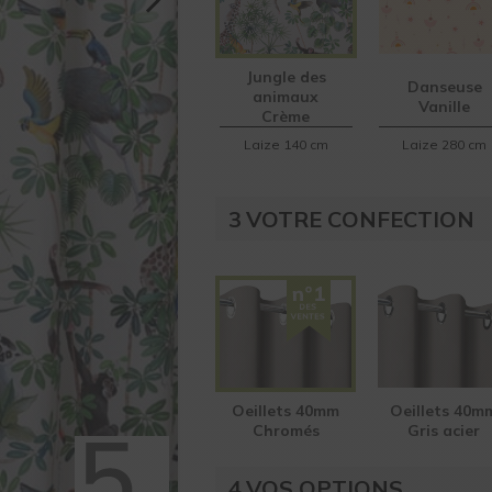
Jungle des
Danseuse
animaux
Vanille
Crème
Laize 140 cm
Laize 280 cm
3
VOTRE CONFECTION
Oeillets 40mm
Oeillets 40m
Chromés
Gris acier
4
VOS OPTIONS