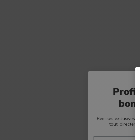
Profi
bons
Remises exclusives, b
tout, directeme
Email