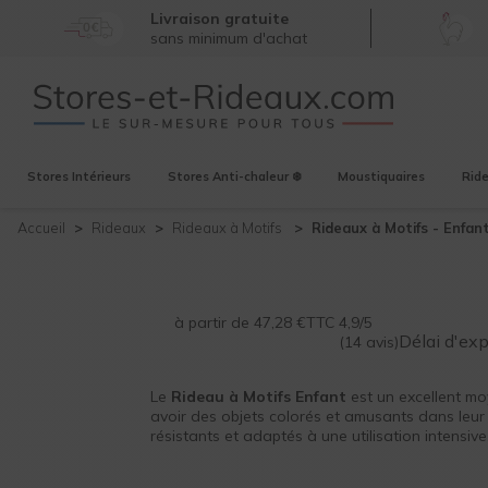
Livraison gratuite
sans minimum d'achat
Stores
Intérieurs
Stores
Anti-chaleur ❄️
Moustiquaires
Rid
Accueil
Rideaux
Rideaux à Motifs
Rideaux à Motifs -
Enfan
à partir de
47,28
€
TTC
4,9/5
Délai d'ex
(14 avis)
Le
Rideau à Motifs Enfant
est un excellent m
avoir des objets colorés et amusants dans leur
résistants et adaptés à une utilisation intensive