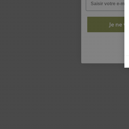
Je ne ve
N