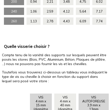
200
0,94
2,21
3,48
4,75
6,02
240
1,06
2,59
4,12
5,64
7,17
260
1,13
2,78
4,43
6,09
7,74
Quelle visserie choisir ?
Compte tenu de la variété des supports sur lesquels peuvent être
posés les stores (Bois, PVC, Aluminium, Béton, Plaques de plâtre,
…) nous ne pouvons pas fournir les vis et les chevilles.
Toutefois vous trouverez ci-dessous un tableau vous indiquant le
type de vis ou cheville à choisir en fonction du support dans
lequel sera posé votre store :
VIS
VIS
VIS
4 mm x
4 mm x
AUTOFOREUSE
15 mm
40 mm
3,9 mm x
(diamètre
(diamètre
13mm