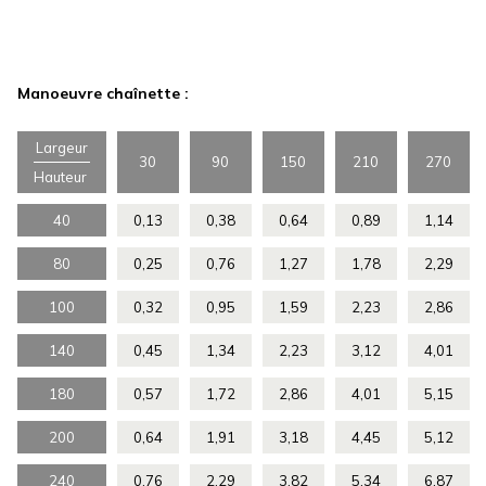
Manoeuvre chaînette :
Largeur
30
90
150
210
270
Hauteur
40
0,13
0,38
0,64
0,89
1,14
80
0,25
0,76
1,27
1,78
2,29
100
0,32
0,95
1,59
2,23
2,86
140
0,45
1,34
2,23
3,12
4,01
180
0,57
1,72
2,86
4,01
5,15
200
0,64
1,91
3,18
4,45
5,12
240
0,76
2,29
3,82
5,34
6,87