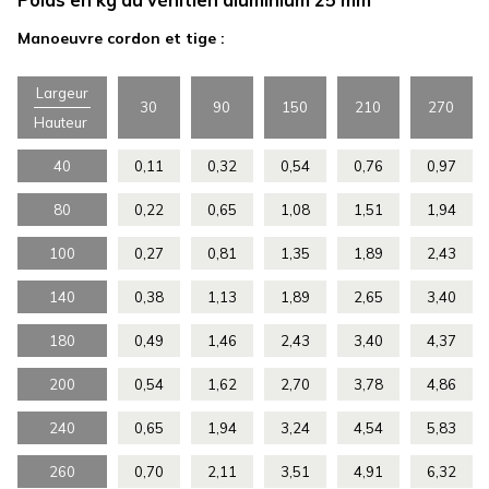
Poids en kg du vénitien aluminium 25 mm
Manoeuvre cordon et tige :
Largeur
30
90
150
210
270
Hauteur
40
0,11
0,32
0,54
0,76
0,97
80
0,22
0,65
1,08
1,51
1,94
100
0,27
0,81
1,35
1,89
2,43
140
0,38
1,13
1,89
2,65
3,40
180
0,49
1,46
2,43
3,40
4,37
200
0,54
1,62
2,70
3,78
4,86
240
0,65
1,94
3,24
4,54
5,83
260
0,70
2,11
3,51
4,91
6,32