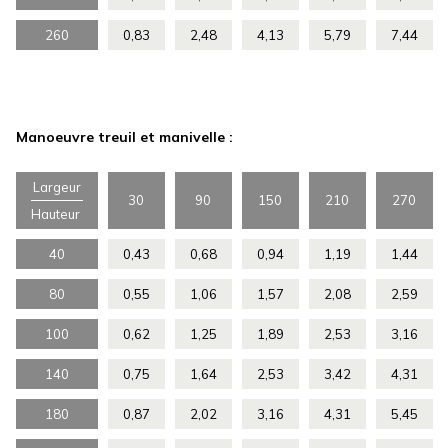
260
0,83
2,48
4,13
5,79
7,44
Manoeuvre treuil et manivelle :
Largeur
30
90
150
210
270
Hauteur
40
0,43
0,68
0,94
1,19
1,44
80
0,55
1,06
1,57
2,08
2,59
100
0,62
1,25
1,89
2,53
3,16
140
0,75
1,64
2,53
3,42
4,31
180
0,87
2,02
3,16
4,31
5,45