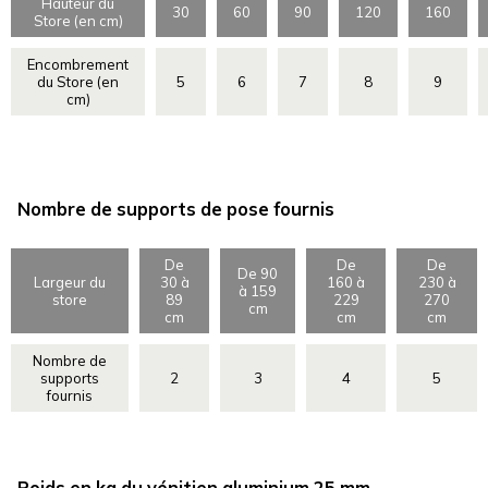
Hauteur du
30
60
90
120
160
Store (en cm)
Encombrement
du Store (en
5
6
7
8
9
cm)
Nombre de supports de pose fournis
De
De
De
De 90
Largeur du
30 à
160 à
230 à
à 159
store
89
229
270
cm
cm
cm
cm
Nombre de
supports
2
3
4
5
fournis