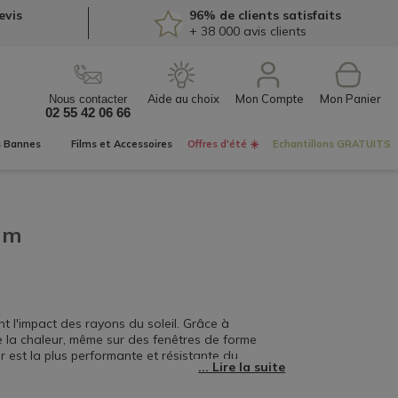
evis
96% de clients satisfaits
+ 38 000
avis clients
Mon Compte
Nous contacter
02 55 42 06 66
s
Bannes
Films et
Accessoires
Offres d'été ☀️
Echantillons
GRATUITS
 mm
nt l'impact des rayons du soleil. Grâce à
de la chaleur, même sur des fenêtres de forme
ur est la plus performante et résistante du
ure.