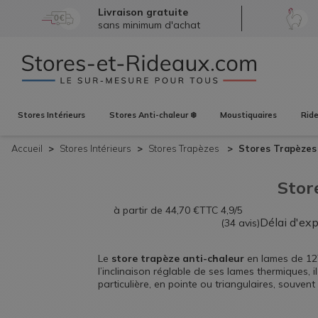
Livraison gratuite
sans minimum d'achat
Stores
Intérieurs
Stores
Anti-chaleur ❄️
Moustiquaires
Rid
Accueil
Stores
Intérieurs
Stores Trapèzes
Stores Trapèze
Stor
à partir de
44,70
€
TTC
4,9/5
Délai d'ex
(34 avis)
Le
store trapèze anti-chaleur
en lames de 127
l’inclinaison réglable de ses lames thermiques, 
particulière, en pointe ou triangulaires, souven
marché. Ce store est idéal pour les fenêtres ét