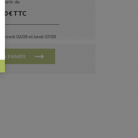
à partir de
,70
€
TTC
ercredi 02/09
et
lundi 07/09
AU PANIER