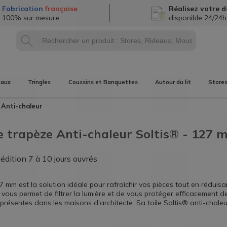
Fabrication
française
Réalisez
votre d
100% sur mesure
disponible 24/24h
eaux
Tringles
Coussins et Banquettes
Autour du lit
Store
s
Anti-chaleur
e trapèze Anti-chaleur Soltis® - 127
pédition
7 à 10 jours ouvrés
 mm est la solution idéale pour rafraîchir vos pièces tout en réduisa
il vous permet de filtrer la lumière et de vous protéger efficacement 
t présentes dans les maisons d'architecte. Sa toile Soltis® anti-chale
ant particulièrement exposées au soleil.
Stores anti-chaleur sur-mes