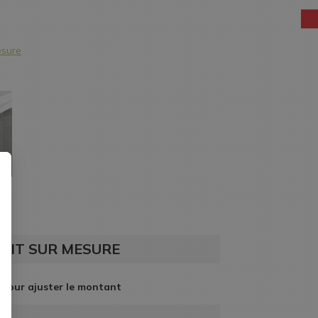
esure
AIDE EN
LIGNE
res
15
UIT SUR MESURE
 pour ajuster le montant