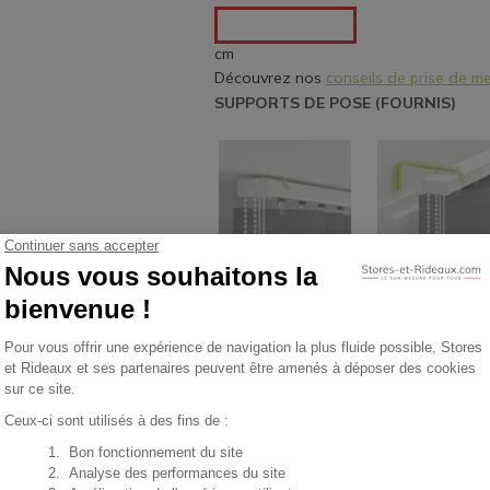
cm
Découvrez nos 
conseils de prise de m
SUPPORTS DE POSE (FOURNIS)
Pose plafond
Pose sur Equer
Réglables (9-
cm)
4
VALIDEZ VOTRE PROD
Veuillez renseigner vos dimensions