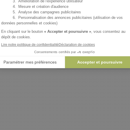
44
Expédition gratuite en France
entre le
m
AJOUTER 