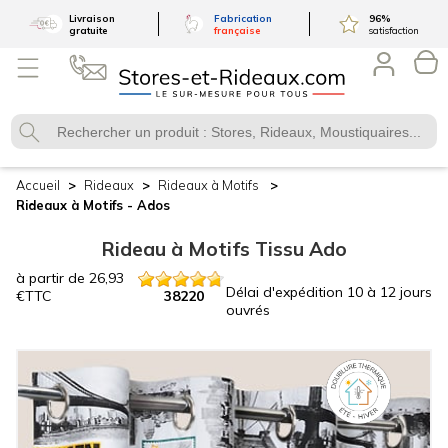
Livraison
Fabrication
96
%
gratuite
française
satisfaction
Accueil
Rideaux
Rideaux à Motifs
Rideaux à Motifs -
Ados
Rideau à Motifs Tissu Ado
à partir de
26,93
Délai d'expédition
10 à 12 jours
€
TTC
38220
ouvrés