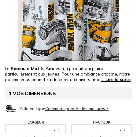
Le
Rideau à Motifs Ado
est un produit qui plaira
particulièrement aux jeunes. Pour une ambiance citadine, notre
gamme vous permettra de créer un univers urbain autour de
différentes villes telles que New York ou encore Londres.
Réalisé entièrement selon vos mesures, il s'adaptera à toutes
1
VOS DIMENSIONS
vos fenêtres.
Rideaux intérieurs
et
certifiés Oeko-Tex®
.
Aide en ligne
LARGEUR
HAUTEUR
cm
cm