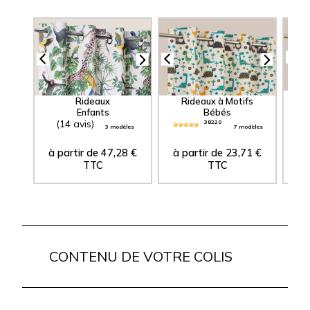
Rideaux à Motifs
Rideaux
Bébés
Enfants
(14 avis)
38220
3 modèles
7 modèles
à partir de
47,28
€
à partir de
23,71
€
à 
TTC
TTC
CONTENU DE VOTRE COLIS