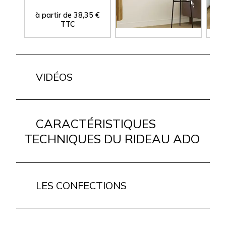
à partir de
38,35
€
à partir de
10,60
€
à 
TTC
TTC
VIDÉOS
CARACTÉRISTIQUES
TECHNIQUES DU RIDEAU ADO
LES CONFECTIONS