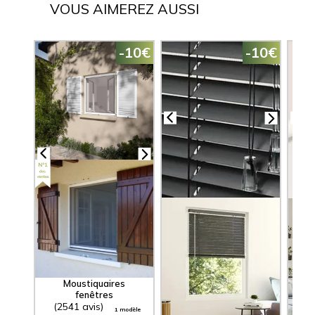
VOUS AIMEREZ AUSSI
-10€
-10€
Stores Vénitiens
S
Aluminium
Lames 25 mm
Moustiquaires
fenêtres
(2541 avis)
(3074 avis)
(1
1 modèle
23 modèles