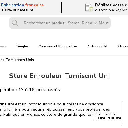
Fabrication
française
Réalisez
votre d
100% sur mesure
disponible 24/24h
eaux
Tringles
Coussins et Banquettes
Autour du lit
Store
urs
Tamisants Unis
Store Enrouleur Tamisant Uni
xpédition
13 à 16 jours ouvrés
sant uni
est un incontournable pour créer une ambiance
ltre la lumière pour réduire l’éblouissement, vous protéger des
s. Fabriqué en France, ce store de grande qualité est disponible
faits pour s’harmoniser avec tous les styles de
ié Oeko-Tex®.