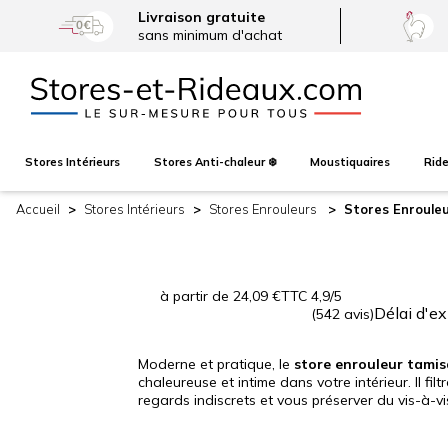
Livraison gratuite
sans minimum d'achat
Stores
Intérieurs
Stores
Anti-chaleur ❄️
Moustiquaires
Rid
Accueil
Stores
Intérieurs
Stores Enrouleurs
Stores Enroule
à partir de
24,09
€
TTC
4,9/5
Délai d'e
(542 avis)
Moderne et pratique, le
store enrouleur tami
chaleureuse et intime dans votre intérieur. Il fi
regards indiscrets et vous préserver du vis-à-vi
dans une large gamme de coloris tendances, par
décoration.
Store intérieur sur-mesure
et certif