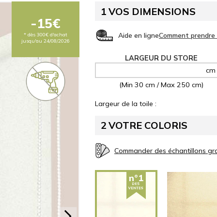
1
VOS DIMENSIONS
-15€
Aide en ligne
* dès 300€ d'achat
jusqu'au 24/08/2026
LARGEUR
cm
(Min 30 cm / Max 250 cm)
Largeur de la toile :
2
VOTRE COLORIS