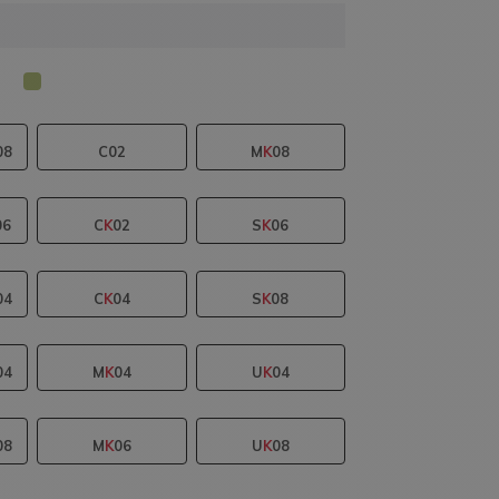
08
C02
M
K
08
06
C
K
02
S
K
06
04
C
K
04
S
K
08
04
M
K
04
U
K
04
08
M
K
06
U
K
08