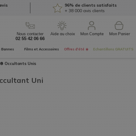
evis
96% de clients satisfaits
+ 38 000
avis clients
Mon Compte
Nous contacter
02 55 42 06 66
s
Bannes
Films et
Accessoires
Offres d'été ☀️
Echantillons
GRATUITS
UX®
Occultants Unis
ccultant Uni