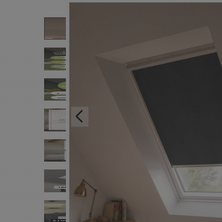
compatible avec la marque VELUX®, et jusqu'à
Made in France
.