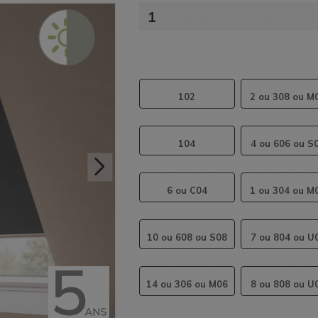
 45% moins cher que la marque d'origine.
Stores intérieurs
1
102
2
ou
308
ou
M
104
4
ou
606
ou
S
6
ou
C04
1
ou
304
ou
M
10
ou
608
ou
S08
7
ou
804
ou
U
14
ou
306
ou
M06
8
ou
808
ou
U