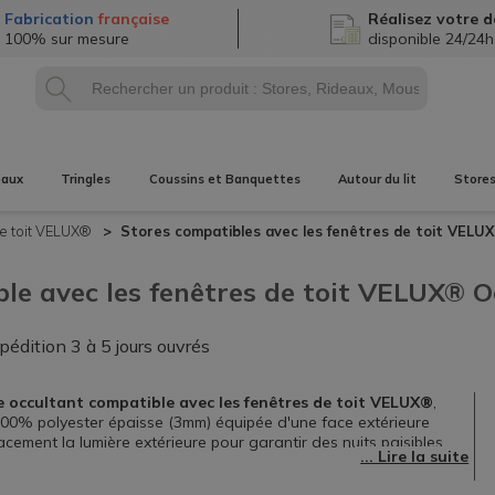
Fabrication
française
Réalisez
votre d
100% sur mesure
disponible 24/24h
eaux
Tringles
Coussins et Banquettes
Autour du lit
Store
e toit VELUX®
Stores compatibles avec les fenêtres de toit VEL
le avec les fenêtres de toit VELUX® O
xpédition
3 à 5 jours ouvrés
e occultant compatible avec les fenêtres de toit VELUX®
,
100% polyester épaisse (3mm) équipée d'une face extérieure
icacement la lumière extérieure pour garantir des nuits paisibles
.
tous les modèles VELUX® de type GGL, GPL, GHL, GEL, GXL et
e choisir le bon code dimensionnel.
Notre store est 100%