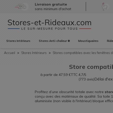
Livraison gratuite
sans minimum d'achat
Stores
Intérieurs
Stores
Anti-chaleur ❄️
Moustiquaires
Rid
Accueil
Stores
Intérieurs
Stores compatibles avec les
fenêtres d
Store compatib
à partir de
47,59
€
TTC
4,7/5
Délai d'e
(773 avis)
Profitez d’une obscurité totale avec notre
stor
conçu avec des matériaux de qualité.
Sa toile 
aluminisée (non visible à l'intérieur) bloque eff
Facile à installer, ce store
est compatible avec 
GGU fabriqués à partir de 2001. Il vous suffit d