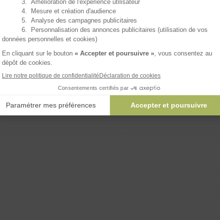
AJOUTER 
ux rien rater !
on, merci