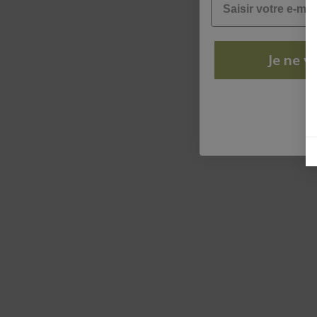
Je ne ve
N