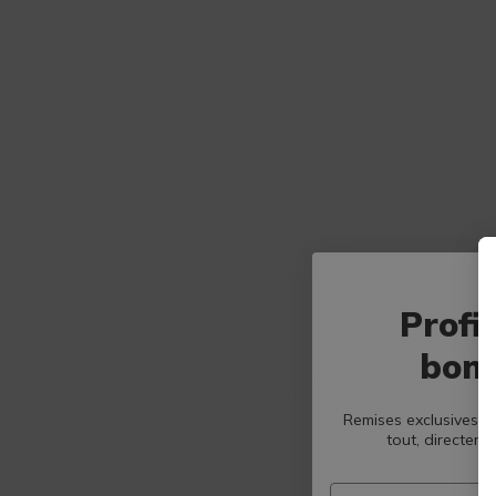
Profi
bons
Remises exclusives, b
tout, directeme
Email