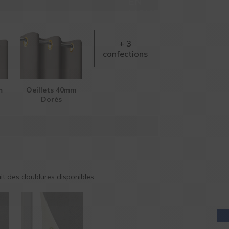
EN
LIGNE
m
Oeillets 40mm
Dorés
AIDE EN
LIGNE
t des doublures disponibles