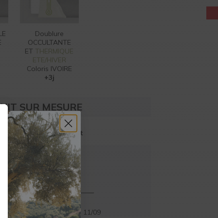
LE
Doublure
E
OCCULTANTE
ET
THERMIQUE
ETE/HIVER
Coloris IVOIRE
+3j
UIT SUR MESURE
 pour ajuster le montant
à partir de
,71
€
TTC
ercredi 09/09
et
vendredi 11/09