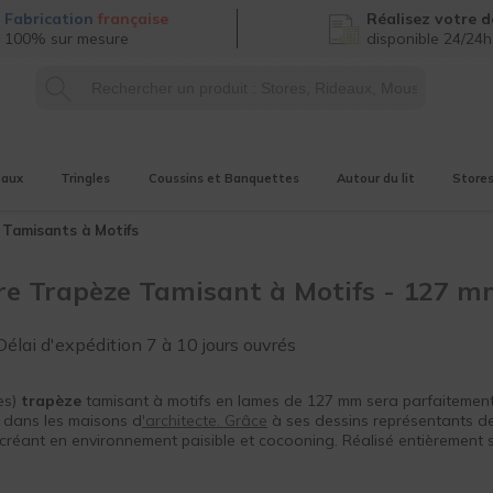
Fabrication
française
Réalisez
votre d
100% sur mesure
disponible 24/24h
eaux
Tringles
Coussins et Banquettes
Autour du lit
Store
s
Tamisants à Motifs
re Trapèze Tamisant à Motifs - 127 
Délai d'expédition
7 à 10 jours ouvrés
es)
trapèze
tamisant à motifs en lames de 127 mm sera parfaitemen
 dans les maisons d
'architecte. Grâce
à ses dessins représentants d
créant en environnement paisible et cocooning. Réalisé entièrement s
ué pour durer grâce à des composants professionnels.
Stores intérie