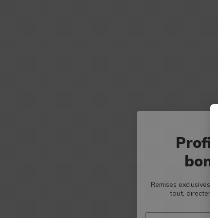
Profi
bons
Remises exclusives, b
tout, directeme
Email