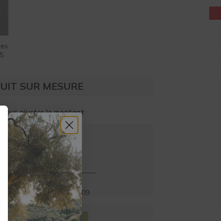
res
15
UIT SUR MESURE
 pour ajuster le montant
à partir de
,75
€
TTC
ercredi 02/09
et
lundi 07/09