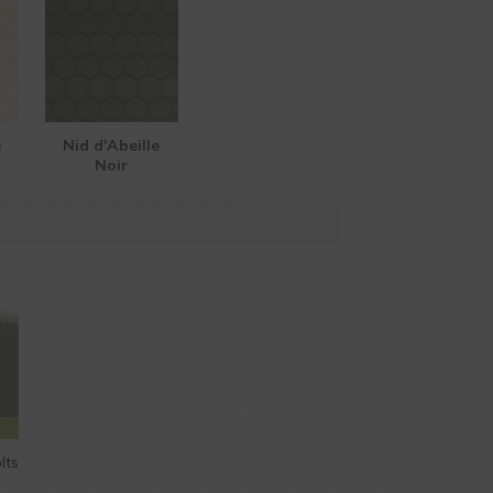
e
Nid d'Abeille
Noir
AIDE EN
LIGNE
lts