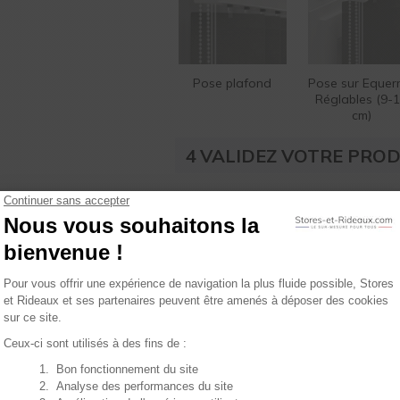
Pose plafond
Pose sur Equer
Réglables (9-
cm)
4
VALIDEZ VOTRE PROD
Veuillez renseigner vos dimensions
tez de nos
31
 plans !
ons plans et conseils : recevez
Expédition gratuite en France
entre le
m
nt dans votre boîte mail.