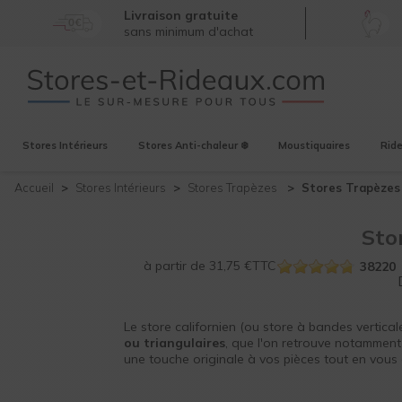
Livraison gratuite
sans minimum d'achat
Stores
Intérieurs
Stores
Anti-chaleur ❄️
Moustiquaires
Rid
Accueil
Stores
Intérieurs
Stores Trapèzes
Stores Trapèze
Sto
à partir de
31,75
€
TTC
38220
Le store californien (ou store à bandes vertical
ou triangulaires
, que l'on retrouve notamment
une touche originale à vos pièces tout en vous 
fenêtres. Le store trapèze est conçu et fabriq