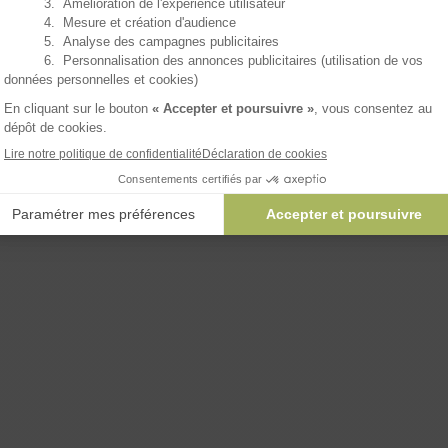
AJOUTER 
ux rien rater !
on, merci