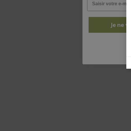
Je ne ve
N