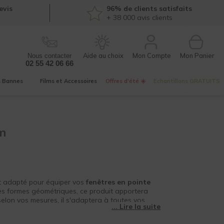
evis
96% de clients satisfaits
+ 38 000
avis clients
Mon Compte
Nous contacter
02 55 42 06 66
s
Bannes
Films et
Accessoires
Offres d'été ☀️
Echantillons
GRATUITS
mm
t adapté pour équiper vos
fenêtres en pointe
es formes géométriques, ce produit apportera
elon vos mesures, il s'adaptera à toutes vos
urs
Made in France.