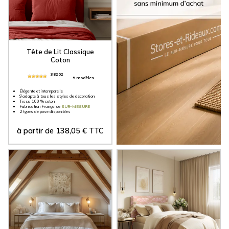
Tête de Lit Classique
Coton
38202
5 modèles
Élégante et intemporelle
S'adapte à tous les styles de décoration
Tissu 100 % coton
Fabrication Française
SUR-MESURE
2 types de pose disponibles
à partir de
138,05
€
TTC