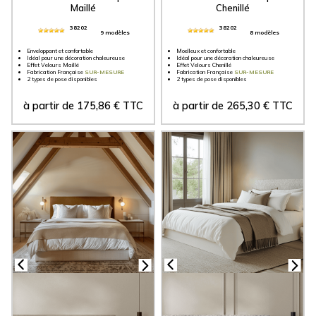
Maillé
Chenillé
38202
38202
9 modèles
8 modèles
Enveloppant et confortable
Moelleux et confortable
Idéal pour une décoration chaleureuse
Idéal pour une décoration chaleureuse
Effet Velours Maillé
Effet Velours Chenillé
Fabrication Française
SUR-MESURE
Fabrication Française
SUR-MESURE
2 types de pose disponibles
2 types de pose disponibles
à partir de
175,86
€
TTC
à partir de
265,30
€
TTC