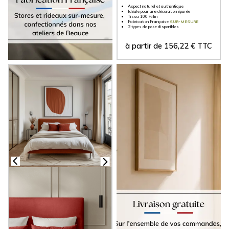
Aspect naturel et authentique
Idéale pour une décoration épurée
Tissu 100 % lin
Fabrication Française
SUR-MESURE
2 types de pose disponibles
à partir de
156,22
€
TTC