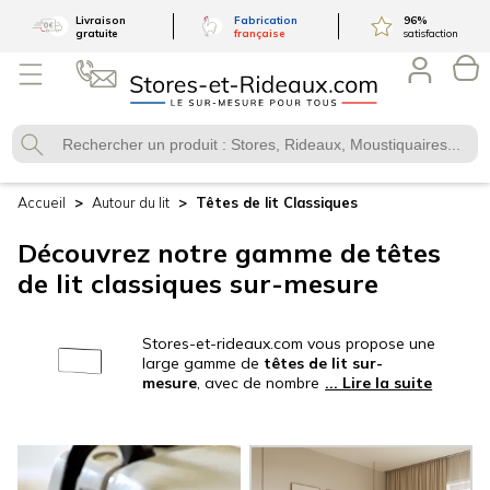
Livraison
Fabrication
96
%
gratuite
française
satisfaction
Accueil
Autour du lit
Têtes de lit
Classiques
Découvrez notre gamme de
têtes
de lit classiques sur-mesure
Stores-et-rideaux.com vous propose une
large gamme de
têtes de lit sur-
mesure
, avec de nombreux modèles
disponibles pour transformer l’ambiance
de votre chambre à coucher ! Notre
gamme s'étend à un large choix tissus en
lin, en coton, etc., pour répondre à tous
vos besoins. Au-delà de leur rôle