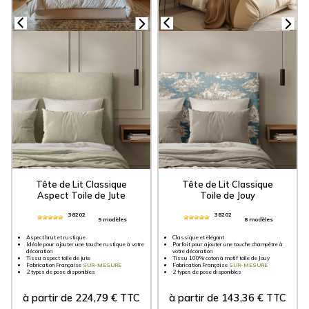
Tête de Lit Classique
Tête de Lit Classique
Aspect Toile de Jute
Toile de Jouy
38202
38202
9 modèles
8 modèles
Aspect brut et rustique
Classique et élégant
Idéale pour ajouter une touche rustique à votre
Parfait pour ajouter une touche champêtre à
décoration
votre décoration
Tissu aspect toile de jute
Tissu 100% coton à motif toile de Jouy
Fabrication Française
SUR-MESURE
Fabrication Française
SUR-MESURE
2 types de pose disponibles
2 types de pose disponibles
à partir de
224,79
€
TTC
à partir de
143,36
€
TTC