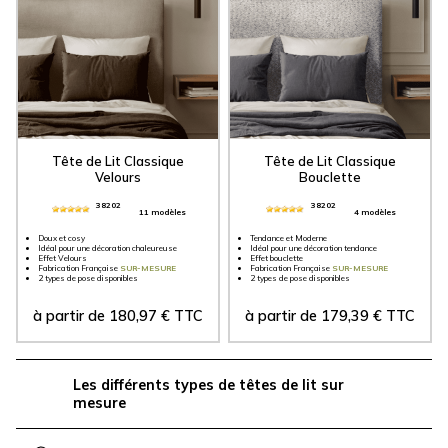
Tête de Lit Classique
Tête de Lit Classique
Velours
Bouclette
38202
38202
11 modèles
4 modèles
Doux et cosy
Tendance et Moderne
Idéal pour une décoration chaleureuse
Idéal pour une décoration tendance
Effet Velours
Effet bouclette
Fabrication Française
SUR-MESURE
Fabrication Française
SUR-MESURE
2 types de pose disponibles
2 types de pose disponibles
à partir de
180,97
€
TTC
à partir de
179,39
€
TTC
Les différents types de têtes de lit sur
mesure