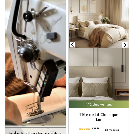
esthétique, nos
dosserets de lit
offrent
également un confort et une
fonctionnalité exceptionnels. En effet, ils
sont conçus pour ajouter une couche
supplémentaire de soutien pour le haut
de votre corps, vous permettant ainsi de
lire ou de vous détendre selon vos
envies. Fabriquées en France avec une
attention particulière portée à la qualité
et au détail, nos
têtes de lit en tissu
sont disponibles dans diverses couleurs
tendances, telles que le bleu paon, le
rose poudré, l’écru, etc. Chaque tête de
lit rembourrée peut être harmonisée et
associée avec d'autres éléments de
notre collection, tels que nos
rideaux
,
nos
stores bateaux
, nos
coussins
, ou
encore nos
chemins de lit
. Toutes nos
têtes de lit personnalisées
bénéficient
N°1 des ventes
de la livraison gratuite en France sans
minimum de commande, et de remises sur
Tête de Lit Classique
volume pouvant atteindre -15%.
Lin
38202
12 modèles