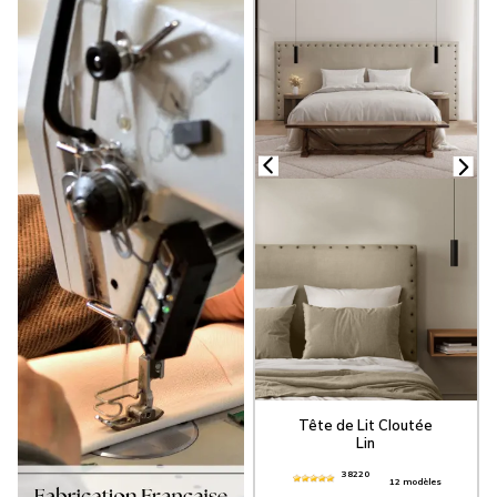
dosserets de lit offrent un confort et une
fonctionnalité remarquables. Ils sont
spécialement conçus pour fournir un
soutien supplémentaire pour le haut de
votre corps, rendant la lecture ou la
détente dans votre lit encore plus
agréable. Confectionnées en France
avec une attention minutieuse à la
qualité et aux détails, nos
têtes de lit
en tissu
sont disponibles dans une
variété de couleurs tendance, comme le
bleu paon, le rose poudré, l’écru, et bien
d’autres. Chaque tête de lit rembourrée
peut être assortie à d'autres éléments de
notre collection, tels que nos rideaux,
stores bateaux, coussins et chemins de
lit. Toutes nos
têtes de lit
personnalisées
bénéficient de la
livraison gratuite en France sans
minimum de commande, ainsi que de
réductions sur volume pouvant atteindre
Tête de Lit Cloutée
-15%.
Lin
38220
12 modèles