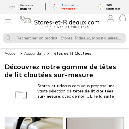
Livraison
Fabrication
96
%
gratuite
française
satisfaction
Accueil
Autour du lit
Têtes de lit
Cloutées
Découvrez notre gamme de
têtes
de lit cloutées sur-mesure
Stores-et-rideaux.com vous propose une
vaste sélection de
têtes de lit cloutées
sur-mesure
, avec de nombreux modèles
disponibles pour métamorphoser
l’atmosphère de votre chambre à
coucher ! Notre gamme inclut des
options en lin ou en coton, afin de
répondre à toutes vos préférences. En
plus de leur esthétique soignée, nos