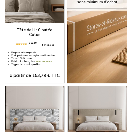
Tête de Lit Cloutée
Coton
38220
5 modèles
Élégante et intemporelle
S'adapte à tous les styles de décoration
Tissu 100 % coton
Fabrication Française
SUR-MESURE
2 types de pose disponibles
à partir de
153,79
€
TTC