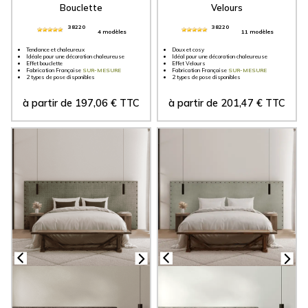
Bouclette
Velours
38220
38220
4 modèles
11 modèles
Tendance et chaleureux
Doux et cosy
Idéale pour une décoration chaleureuse
Idéal pour une décoration chaleureuse
Effet bouclette
Effet Velours
Fabrication Française
SUR-MESURE
Fabrication Française
SUR-MESURE
2 types de pose disponibles
2 types de pose disponibles
à partir de
197,06
€
TTC
à partir de
201,47
€
TTC