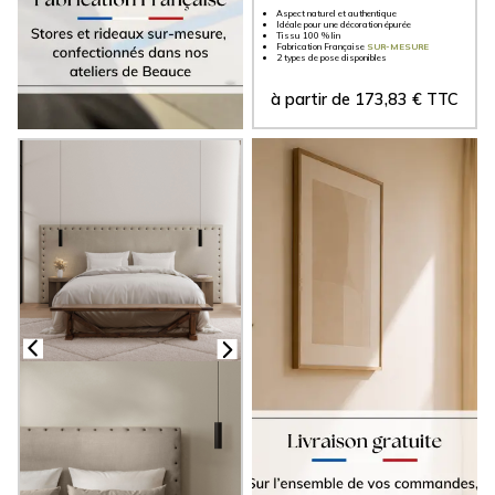
Aspect naturel et authentique
Idéale pour une décoration épurée
Tissu 100 % lin
Fabrication Française
SUR-MESURE
2 types de pose disponibles
à partir de
173,83
€
TTC