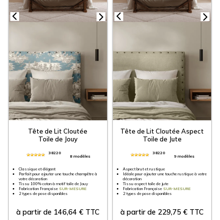
Tête de Lit Cloutée
Tête de Lit
Cloutée Aspect
Toile de Jouy
Toile de Jute
38220
38220
8 modèles
9 modèles
Classique et élégant
Aspect brut et rustique
Parfait pour ajouter une touche champêtre à
Idéale pour ajouter une touche rustique à votre
votre décoration
décoration
Tissu 100% coton à motif toile de Jouy
Tissu aspect toile de jute
Fabrication Française
SUR-MESURE
Fabrication Française
SUR-MESURE
2 types de pose disponibles
2 types de pose disponibles
à partir de
146,64
€
TTC
à partir de
229,75
€
TTC