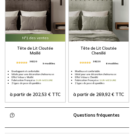
N°1 des ventes
Tête de Lit Cloutée
Tête de Lit Cloutée
Maillé
Chenillé
38220
38220
9 modèles
8 modèles
Enveloppant et confortable
Moelleux et confortable
Idéale pour une décoration chaleureuse
Idéal pour une décoration chaleureuse
Effet Velours Maillé
Effet Velours Chenillé
Fabrication Française
SUR-MESURE
Fabrication Française
SUR-MESURE
2 types de pose disponibles
2 types de pose disponibles
à partir de
202,53
€
TTC
à partir de
269,92
€
TTC
Questions fréquentes