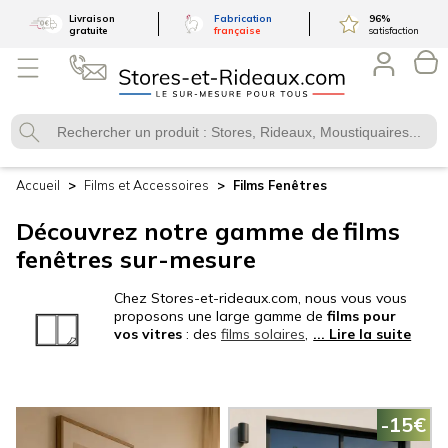
Livraison
Fabrication
96
%
gratuite
française
satisfaction
Accueil
Films et
Accessoires
Films
Fenêtres
Découvrez notre gamme de
films
fenêtres sur-mesure
Chez Stores-et-rideaux.com, nous vous vous
proposons une large gamme de
films pour
vos vitres
: des
films solaires
, des
films
sécurité
, des
films intimité
, et des
films
décoratifs à motifs
. Nos films pour fenêtre
sont fabriqués avec des matériaux de qualité
supérieure pour garantir leur durabilité et leur
-15€
résistance aux rayons UV. Que vous soyez
propriétaire d'une maison ou d'un