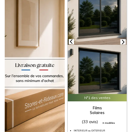
appartement, nos
films anti-regard
peuvent
être installés facilement sur toutes les
surfaces vitrées, offrant une solution pratique
et économique pour améliorer votre vie
quotidienne en vous protégeant des regards
indiscrets. Profitez de nos fiches conseils et
de nos vidéos pour prendre vos mesures en
toute confiance et installer nos
films sur-
mesure
en toute simplicité. Tous nos films
dépolis et occultants bénéficient de la
livraison gratuite
en France sans minimum
de commande, et de remises sur volume
pouvant atteindre -15% !
N°1 des ventes
Films
Solaires
(33 avis)
3 modèles
INTERIEUR ou EXTERIEUR