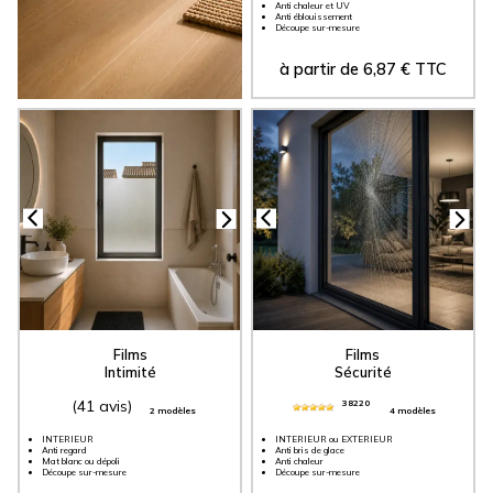
Anti chaleur et UV
Anti éblouissement
Découpe sur-mesure
à partir de
6,87
€
TTC
Films
Films
Intimité
Sécurité
(41 avis)
38220
2 modèles
4 modèles
INTERIEUR
INTERIEUR ou EXTERIEUR
Anti regard
Anti bris de glace
Mat blanc ou dépoli
Anti chaleur
Découpe sur-mesure
Découpe sur-mesure