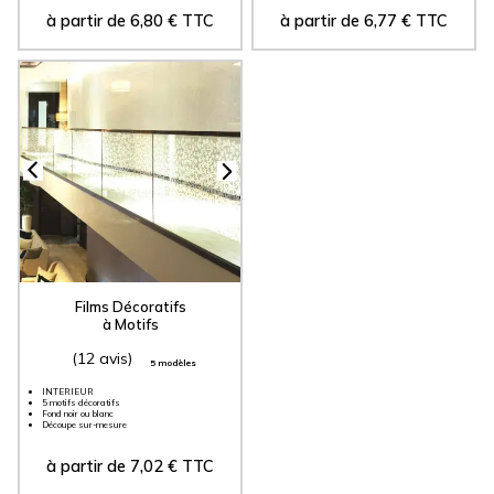
à partir de
6,80
€
TTC
à partir de
6,77
€
TTC
Films Décoratifs
à Motifs
(12 avis)
5 modèles
INTERIEUR
5 motifs décoratifs
Fond noir ou blanc
Découpe sur-mesure
à partir de
7,02
€
TTC