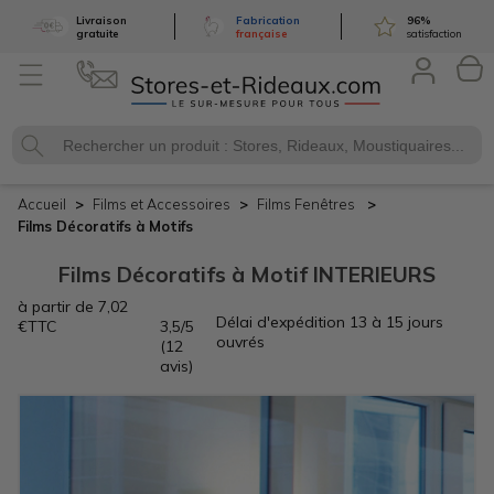
EN
Livraison
Fabrication
96
%
gratuite
française
satisfaction
LIGNE
Accueil
Films et
Accessoires
Films
Fenêtres
Films
Décoratifs à Motifs
Films Décoratifs à Motif INTERIEURS
à partir de
7,02
Délai d'expédition
13 à 15 jours
€
TTC
3,5/5
ouvrés
(12
avis)