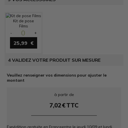
Kit de pose
Films
0
-
+
25,99
€
4
VALIDEZ VOTRE PRODUIT SUR MESURE
Veuillez renseigner vos dimensions pour ajuster le
montant
à partir de
7,02
€
TTC
Expédition gratuite en France
entre le
jeudi 10/09
et
lundi