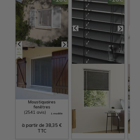
Stores Vénitiens
S
Aluminium
Lames 25 mm
Moustiquaires
fenêtres
(2541 avis)
(3074 avis)
(1
1 modèle
23 modèles
à partir de
38,35
€
à partir de
10,60
€
à 
TTC
TTC