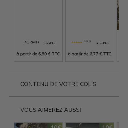
(41 avis)
(
38202
2 modèles
4 modèles
à partir de
6,80
€
TTC
à partir de
6,77
€
TTC
à pa
CONTENU DE VOTRE COLIS
VOUS AIMEREZ AUSSI
-10€
-10€