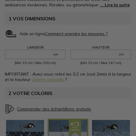
ambiances modernes, florales, ou géométriques, offrant une
grande flexibilité pour s'adapter à votre décor. En plus
d'ajouter une touche décorative, les films à motifs pour les
1
VOS DIMENSIONS
vitres de fenêtres peuvent également offrir une certaine intimité
et réduire la quantité de lumière entrant dans une pièce. Nos
films sont résistants et adaptés à une utilisation intensive.
Aide en ligne
Films sur-mesure
et Made in France.
LARGEUR
HAUTEUR
cm
cm
(Min 15 cm / Max 200 cm)
(Min 15 cm / Max 147 cm)
IMPORTANT : Avez-vous retiré les 0,2 cm (soit 2mm) à la largeur
et la hauteur
comme conseillé
?
2
VOTRE COLORIS