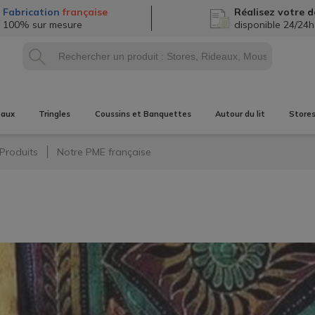
Fabrication
française
Réalisez
votre d
100% sur mesure
disponible 24/24h
eaux
Tringles
Coussins et Banquettes
Autour du lit
Store
Produits
Notre PME française