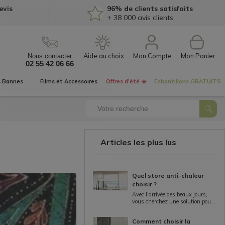
evis
96% de clients satisfaits
+ 38 000
avis clients
Mon Compte
Nous contacter
02 55 42 06 66
s
Bannes
Films et
Accessoires
Offres d'été ☀️
Echantillons
GRATUITS
Articles les plus lus
Quel store anti-chaleur
choisir ?
Avec l’arrivée des beaux jours,
vous cherchez une solution pour
vous protégez de la chaleur ? Les
stores intérieurs anti-chaleur
Comment choisir la
peuvent protéger votre maison...