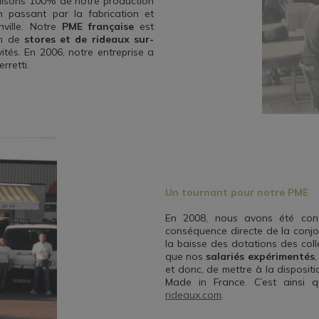
éalisons 100% de notre production
n passant par la fabrication et
ville. Notre
PME française
est
on de
stores et de rideaux sur-
vités. En 2006, notre entreprise a
rretti.
Un tournant pour notre PME
En 2008, nous avons été confr
conséquence directe de la conjonc
la baisse des dotations des colle
que nos
salariés expérimentés
et donc, de mettre à la dispositi
Made in France. C’est ainsi 
rideaux.com
.