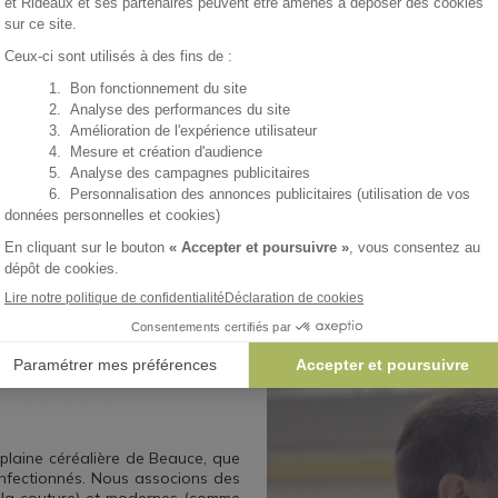
 ans
Plus de
Plus
100
350
ns le
mesure
salariés
clie
 plaine céréalière de Beauce, que
fectionnés. Nous associons des