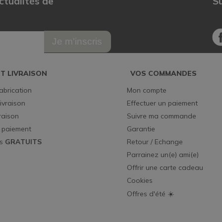
ctualités de
Su
Je m'inscris
ET LIVRAISON
VOS COMMANDES
abrication
Mon compte
ivraison
Effectuer un paiement
vraison
Suivre ma commande
 paiement
Garantie
s 
GRATUITS
Retour / Echange
Parrainez un(e) ami(e)
Offrir une carte cadeau
Cookies
Offres d'été ☀️