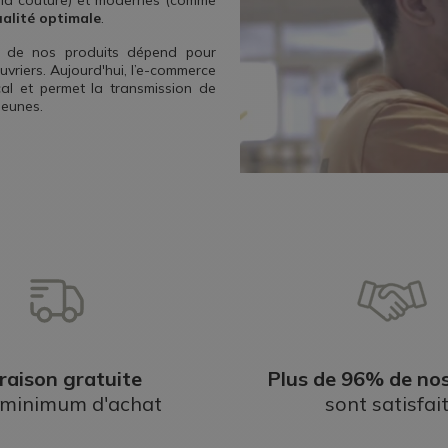
 la couture) et modernes (comme
alité optimale
.
té de nos produits dépend pour
uvriers. Aujourd'hui, l’e-commerce
cal et permet la transmission de
jeunes.
raison gratuite
Plus de 96% de nos
 minimum d'achat
sont satisfai