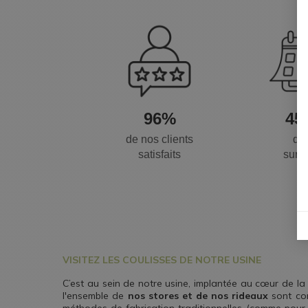
96%
45
de nos clients
da
satisfaits
sur-
VISITEZ LES COULISSES DE NOTRE USINE
C’est au sein de notre usine, implantée au cœur de la
l'ensemble de
nos stores et de nos rideaux
sont con