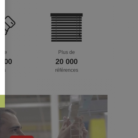
 de
Plus de
 000
20 000
nts
références