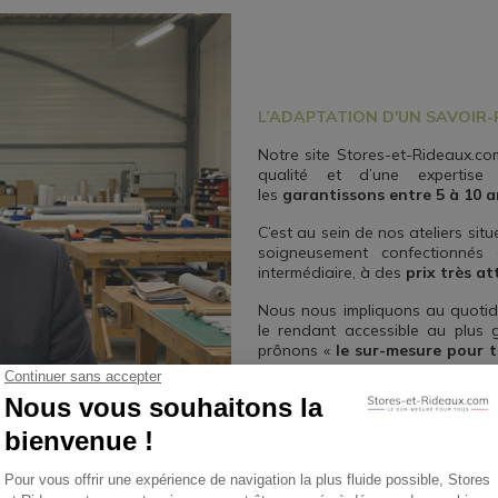
L’ADAPTATION D'UN SAVOIR
Notre site Stores-et-Rideaux.com
qualité et d’une expertise 
les
garantissons entre 5 à 10 a
C’est au sein de nos ateliers sit
soigneusement confectionnés
intermédiaire, à des
prix très at
Nous nous impliquons au quotidie
le rendant accessible au plus
prônons «
le sur-mesure pour 
codes promos
sur nos produits 