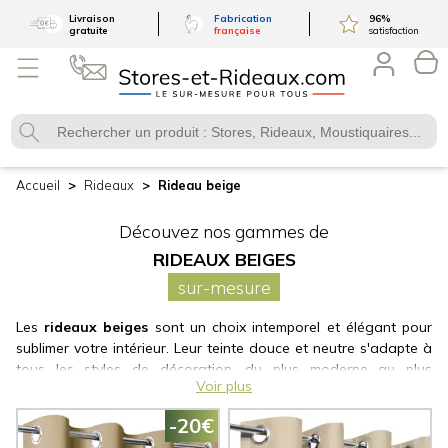
Livraison
Fabrication
96
%
gratuite
française
satisfaction
Accueil
Rideaux
Rideau beige
Découvez nos gammes de
RIDEAUX BEIGES
sur-mesure
Les
rideaux beiges
sont un choix intemporel et élégant pour
sublimer votre intérieur. Leur teinte douce et neutre s'adapte à
tous les styles de décoration, du plus moderne au plus
Voir plus
classique. Que vous recherchiez un rideau occultant pour une
chambre à coucher, un rideau tamisant pour filtrer la lumière ou
-20€
un voilage beige pour une touche de légèreté, notre gamme