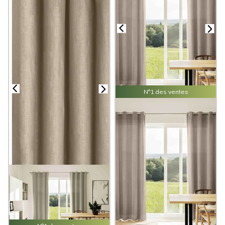
N°1 des ventes
Rideaux
Velours
Unis
(42 avis)
11 modèles