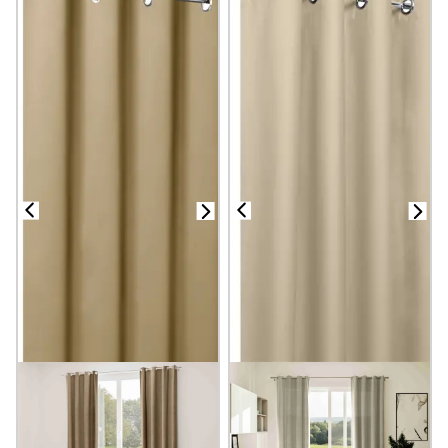
variée saura répondre à vos besoins.
Nous vous proposons des
rideaux beiges de qualité
,
confectionnés sur-mesure pour s’adapter parfaitement à vos
fenêtres et à vos espaces de vie. Grâce aux matières
sélectionnées avec soin, vous trouverez par exemple des
rideaux en lin beige pour une ambiance naturelle et épurée ou
encore des rideaux en velours beige pour une touche
chaleureuse et chic.