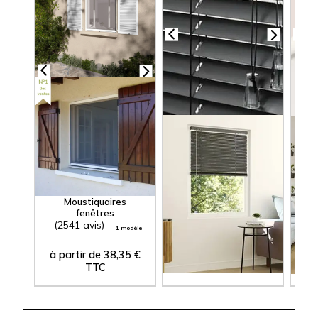
Stores Vénitiens
S
Aluminium
Lames 25 mm
Moustiquaires
fenêtres
(2541 avis)
(3074 avis)
(1
1 modèle
23 modèles
à partir de
38,35
€
à partir de
10,60
€
à 
TTC
TTC