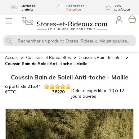
Livraison
Fabrication
96
%
gratuite
française
satisfaction
Accueil
Coussins et Banquettes
Coussins
Bain de soleil
Coussin Bain de Soleil
Anti-tache - Maille
Coussin Bain de Soleil
Anti-tache - Maille
à partir de
215,44
Délai d'expédition
10 à 12
€
TTC
38220
jours ouvrés