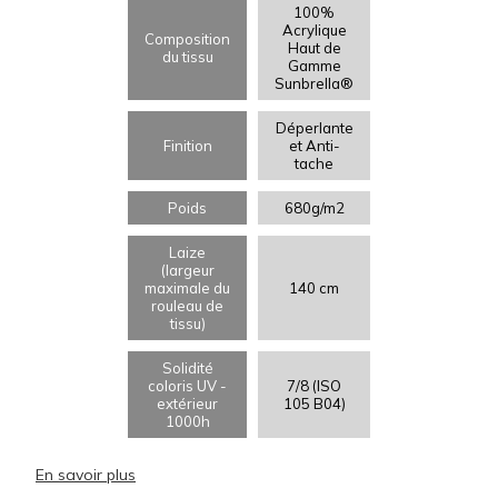
100%
Acrylique
Composition
Haut de
du tissu
Gamme
Sunbrella®
Déperlante
Finition
et Anti-
tache
Poids
680g/m2
Laize
(largeur
maximale du
140 cm
rouleau de
tissu)
Solidité
coloris UV -
7/8 (ISO
extérieur
105 B04)
1000h
En savoir plus