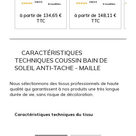
38220
38220
8 modèles
9 modèles
à partir de
134,65
€
à partir de
148,11
€
à p
TTC
TTC
CARACTÉRISTIQUES
TECHNIQUES COUSSIN BAIN DE
SOLEIL ANTI-TACHE - MAILLE
Nous sélectionnons des tissus professionnels de haute
qualité qui garantissent à nos produits une très longue
durée de vie, sans risque de décoloration.
Caractéristiques techniques du tissu