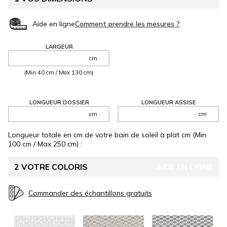
taches, il s’entretient facilement et conserve son bel aspect au
fil du temps. Entièrement personnalisable, ce
matelas de
transat ou chaise longue
s’adapte parfaitement à votre bain
Aide en ligne
de soleil pour un coin détente aussi pratique qu’élégant.
Coussins bain de soleil Made in France.
LARGEUR
cm
(Min 40 cm / Max 130 cm)
LONGUEUR DOSSIER
LONGUEUR ASSISE
cm
cm
Longueur totale en cm de votre bain de soleil à plat
cm
(Min
100 cm / Max 250 cm)
:
2
VOTRE COLORIS
AIDE EN LIGNE