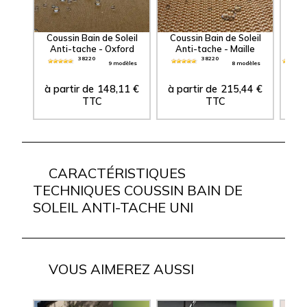
Coussin Bain de Soleil
Coussin Bain de Soleil
Anti-tache - Oxford
Anti-tache - Maille
38220
38220
9 modèles
8 modèles
à partir de
148,11
€
à partir de
215,44
€
à p
TTC
TTC
CARACTÉRISTIQUES
TECHNIQUES COUSSIN BAIN DE
SOLEIL ANTI-TACHE UNI
VOUS AIMEREZ AUSSI