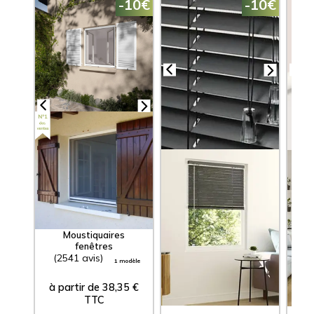
-10€
-10€
Stores Vénitiens
S
Aluminium
Lames 25 mm
Moustiquaires
fenêtres
(2541 avis)
(3074 avis)
(1
1 modèle
23 modèles
à partir de
38,35
€
à partir de
10,60
€
à 
TTC
TTC