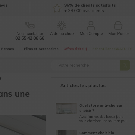
evis
96% de clients satisfaits
+ 38 000
avis clients
Mon Compte
Nous contacter
02 55 42 06 66
s
Bannes
Films et
Accessoires
Offres d'été ☀️
Echantillons
GRATUITS
s
Articles les plus lus
dans une
Quel store anti-chaleur
choisir ?
Avec l’arrivée des beaux jours,
vous cherchez une solution pour
vous protégez de la chaleur ? Les
stores intérieurs anti-chaleur
Comment choisir la
peuvent protéger votre maison...