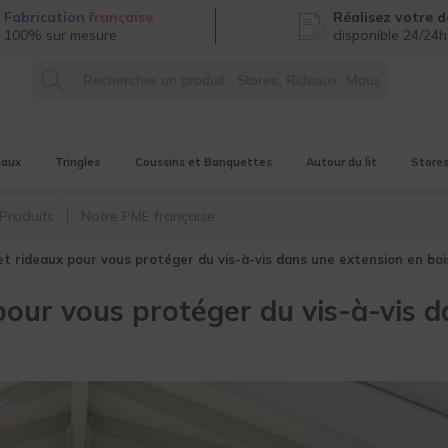
Fabrication
française
Réalisez
votre d
100% sur mesure
disponible 24/24h
eaux
Tringles
Coussins et Banquettes
Autour du lit
Store
Produits
Notre PME française
et rideaux pour vous protéger du vis-à-vis dans une extension en boi
 pour vous protéger du vis-à-vis 