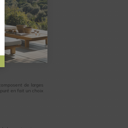
is. Leur design épuré
e.
t épuré permet de les
 ou anti-chaleur, nos
e composent de larges
puré en fait un choix