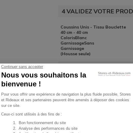
4
VALIDEZ VOTRE PROD
Coussins Unis -
Tissu Bouclette
40
cm
-
40
cm
Coloris
Blanc
Garnissage
Sans
Garnissage
(Housse seule)
24
Indiquez votre quantité
Montant total
24,90
€
TT
Expédition gratuite en France
entre le
m