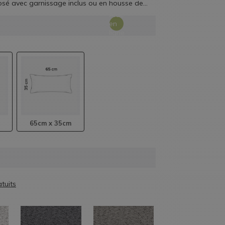
posé avec garnissage inclus ou en housse de
finition soignée. Fabriqué en France dans nos
Aide
en
ligne
65cm x 35cm