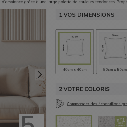
yles d’ambiance grâce à une large palette de couleurs tendances. Pro
ée discrète et peut être agrémenté d’un passepoil décoratif pour une 
se distingue par la qualité de sa confection et sa durabilité.
1
VOS DIMENSIONS
40cm x 40cm
50cm x 50cm
2
VOTRE COLORIS