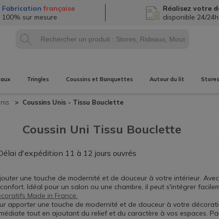
Fabrication
française
Réalisez
votre d
100% sur mesure
disponible 24/24h
eaux
Tringles
Coussins et Banquettes
Autour du lit
Store
Unis
Coussins Unis -
Tissu Bouclette
Coussin Uni Tissu Bouclette
Délai d'expédition
11 à 12 jours ouvrés
jouter une touche de modernité et de douceur à votre intérieur. Ave
confort. Idéal pour un salon ou une chambre, il peut s'intégrer facilem
coratifs Made in France.
ur apporter une touche de modernité et de douceur à votre décoratio
édiate tout en ajoutant du relief et du caractère à vos espaces. Pa