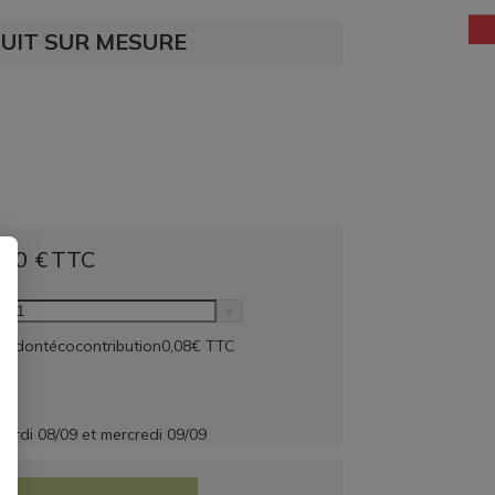
UIT SUR MESURE
,90
€
TTC
-
+
C
dont
écocontribution
0,08
€
TTC
ardi 08/09
et
mercredi 09/09