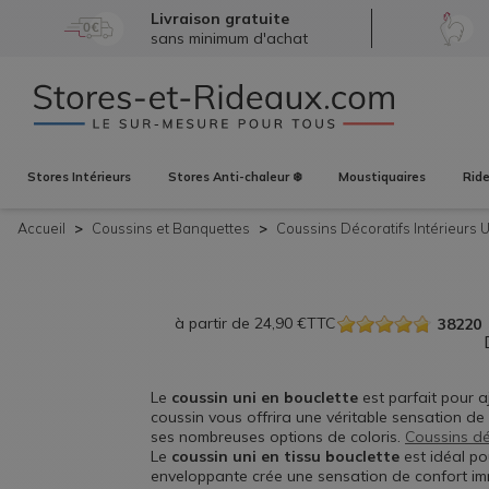
Livraison gratuite
sans minimum d'achat
Stores
Intérieurs
Stores
Anti-chaleur ❄️
Moustiquaires
Rid
Accueil
Coussins et Banquettes
Coussins Décoratifs
Intérieurs 
à partir de
24,90
€
TTC
38220
Le
coussin uni en bouclette
est parfait pour a
coussin vous offrira une véritable sensation de 
ses nombreuses options de coloris.
Coussins dé
Le
coussin uni en tissu bouclette
est idéal po
enveloppante crée une sensation de confort imm