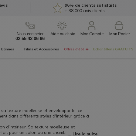
evis
96% de clients satisfaits
+ 38 000
avis clients
Mon Compte
Nous contacter
02 55 42 06 66
s
Bannes
Films et
Accessoires
Offres d'été ☀️
Echantillons
GRATUITS
c sa texture moelleuse et enveloppante, ce
ent dans différents styles d'intérieur grâce à
n d’intérieur. Sa texture moelleuse et
rfait pour un salon ou une chambre, ce coussin