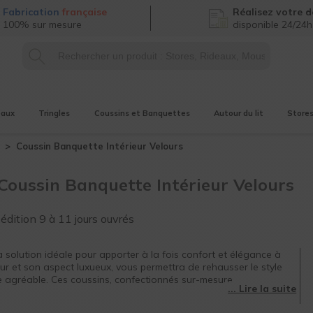
Fabrication
française
Réalisez
votre d
100% sur mesure
disponible 24/24h
eaux
Tringles
Coussins et Banquettes
Autour du lit
Store
Coussin Banquette Intérieur
Velours
Coussin Banquette Intérieur Velours
pédition
9 à 11 jours ouvrés
a solution idéale pour apporter à la fois confort et élégance à
eur et son aspect luxueux, vous permettra de rehausser le style
 agréable. Ces coussins, confectionnés sur-mesure,
 soit pour une utilisation dans votre salon, votre cuisine ou
nce
.