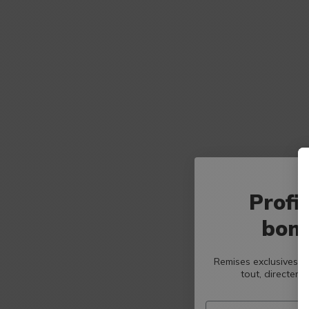
Profi
bons
Remises exclusives, b
tout, directeme
Email