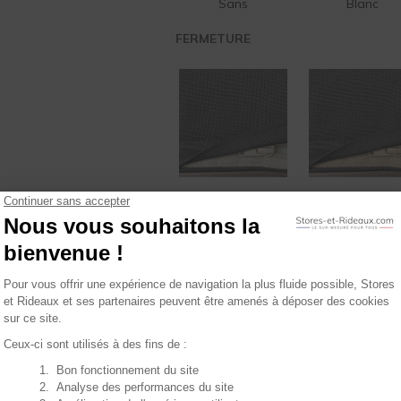
Sans
Blanc
FERMETURE
Fermeture éclair
Fermeture écla
Ecru
Beige
tez de nos
4
VALIDEZ VOTRE PROD
 plans !
Veuillez renseigner vos dimensions
ons plans et conseils : recevez
nt dans votre boîte mail.
33