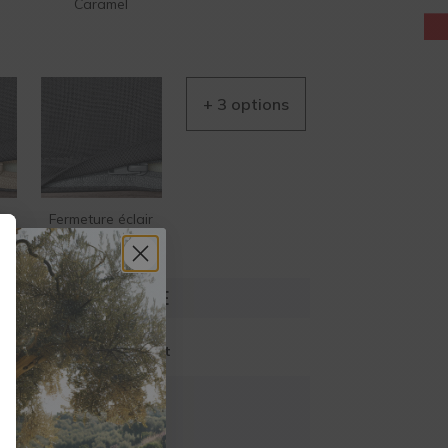
Caramel
AIDE EN
LIGNE
ir
Fermeture éclair
Gris
UIT SUR MESURE
 pour ajuster le montant
à partir de
,23
€
TTC