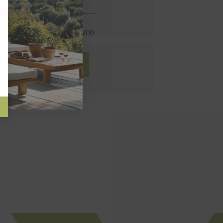
endredi 04/09
et
mardi 08/09
AU PANIER