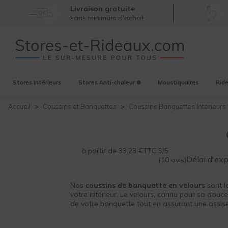
Livraison gratuite
sans minimum d'achat
Stores
Intérieurs
Stores
Anti-chaleur ❄️
Moustiquaires
Rid
Accueil
Coussins et Banquettes
Coussins Banquettes
Intérieurs
à partir de
33,23
€
TTC
5/5
Délai d'ex
(10 avis)
Nos
coussins de banquette en velours
sont l
votre intérieur. Le velours, connu pour sa douc
de votre banquette tout en assurant une assise
s’adapteront parfaitement à vos besoins, que ce
votre espace de détente.
Coussins Made in Fra