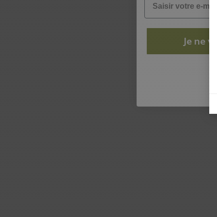
Je ne ve
N