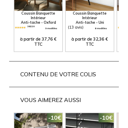
Coussin Banquette
Coussin Banquette
C
Intérieur
Intérieur
Anti-tache - Oxford
Anti-tache - Uni
(13 avis)
38220
9 modèles
8 modèles
à partir de
37,76
€
à partir de
32,36
€
à 
TTC
TTC
CONTENU DE VOTRE COLIS
VOUS AIMEREZ AUSSI
-10€
-10€