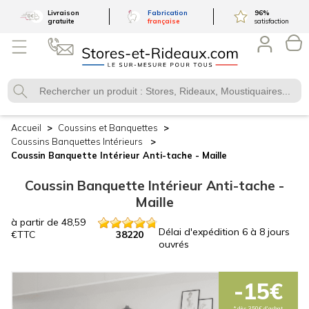
Livraison
Fabrication
96
%
gratuite
française
satisfaction
Accueil
Coussins et Banquettes
Coussins Banquettes
Intérieurs
Coussin Banquette Intérieur
Anti-tache - Maille
Coussin Banquette Intérieur Anti-tache -
Maille
à partir de
48,59
Délai d'expédition
6 à 8 jours
€
TTC
38220
ouvrés
-15€
* dès 350€ d'achat