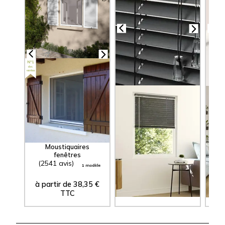
Stores Vénitiens
S
Aluminium
Lames 25 mm
Moustiquaires
fenêtres
(2541 avis)
(3074 avis)
(1
1 modèle
23 modèles
à partir de
38,35
€
à partir de
10,60
€
à 
TTC
TTC