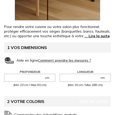
Pour rendre votre cuisine ou votre salon plus fonctionnel,
protéger efficacement vos sièges (banquettes, bancs, fauteuils,
etc.) ou apporter une touche esthétique à votre intérieur, nos
coussins banquettes intérieurs en tissu anti-tache maille
sont la solution idéale ! Confectionnés sur-mesure, ils
1
VOS DIMENSIONS
s'intégreront parfaitement à votre décoration tout en offrant
une protection contre les liquides et les taches. Grâce au tissu
déperlant, les liquides glissent sans pénétrer dans le coussin,
Aide en ligne
ce qui facilite son entretien. Fabriqués avec des tissus
résistants et certifiés Oeko-Tex® et GreenGuard®, nos
PROFONDEUR
LONGUEUR
coussins
sont d'une qualité exceptionnelle.
cm
cm
(Min 20 cm / Max 90 cm)
(Min 30 cm / Max 188 cm)
2
VOTRE COLORIS
AIDE EN LIGNE