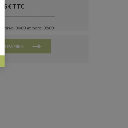
,76
€
TTC
endredi 04/09
et
mardi 08/09
AU PANIER