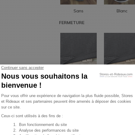
Sans
Blanc
FERMETURE
Fermeture éclair
Fermeture écla
Ecru
Beige
4
VALIDEZ VOTRE PROD
Veuillez renseigner vos dimensions