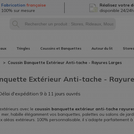
Fabrication
française
Réalisez
votre d
100% sur mesure
disponible 24/24h
eaux
Tringles
Coussins et Banquettes
Autour du lit
Store
s
Coussin Banquette Extérieur
Anti-tache - Rayures Larges
nquette Extérieur
Anti-tache - Rayur
Délai d'expédition
9 à 11 jours ouvrés
extérieurs avec le
coussin banquette extérieur anti-tache rayure
mer, habille élégamment vos banquettes, palettes ou salons de jardin
x aléas extérieurs. 100% personnalisable, il s’adapte parfaitement à 
France.