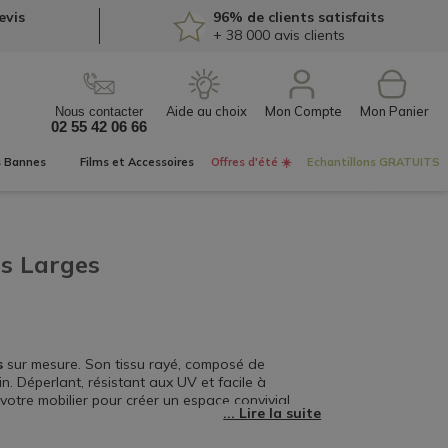
evis
96% de clients satisfaits
+ 38 000
avis clients
Mon Compte
Nous contacter
02 55 42 06 66
s
Bannes
Films et
Accessoires
Offres d'été ☀️
Echantillons
GRATUITS
es Larges
s
sur mesure. Son tissu rayé, composé de
. Déperlant, résistant aux UV et facile à
votre mobilier pour créer un espace convivial et