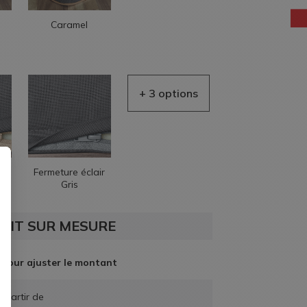
Caramel
AIDE EN
LIGNE
ir
Fermeture éclair
Gris
UIT SUR MESURE
 pour ajuster le montant
à partir de