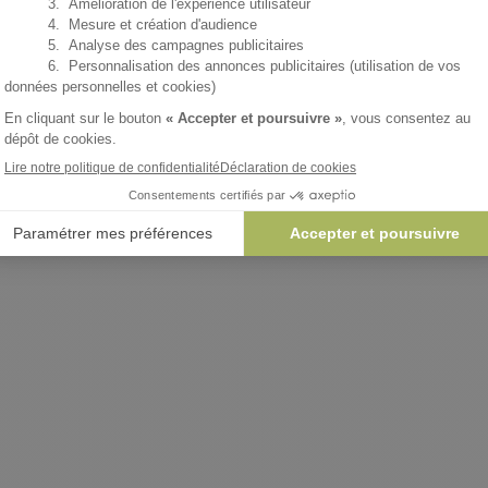
37
Expédition gratuite en France
entre le
v
AJOUTER 