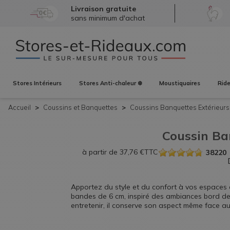
Livraison gratuite
sans minimum d'achat
Stores
Intérieurs
Stores
Anti-chaleur ❄️
Moustiquaires
Rid
Accueil
Coussins et Banquettes
Coussins Banquettes
Extérieur
Coussin Ba
à partir de
37,76
€
TTC
38220
Apportez du style et du confort à vos espaces 
bandes de 6 cm, inspiré des ambiances bord de 
entretenir, il conserve son aspect même face au
durable.
Coussins banquette extérieur Made in 