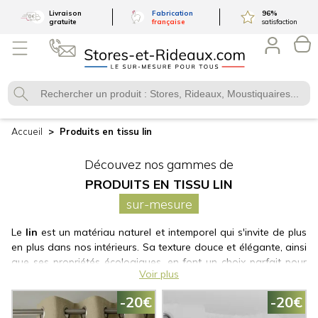
Livraison
Fabrication
96
%
gratuite
française
satisfaction
Accueil
Produits en tissu lin
Découvez nos gammes de
PRODUITS EN TISSU LIN
sur-mesure
Le
lin
est un matériau naturel et intemporel qui s'invite de plus
en plus dans nos intérieurs. Sa texture douce et élégante, ainsi
que ses propriétés écologiques, en font un choix parfait pour
Voir plus
habiller vos fenêtres et sublimer vos espaces. Chez Stores-et-
rideaux.com, nous vous proposons une large sélection de
-20€
-20€
produits en lin, idéals pour créer une ambiance à la fois chic et