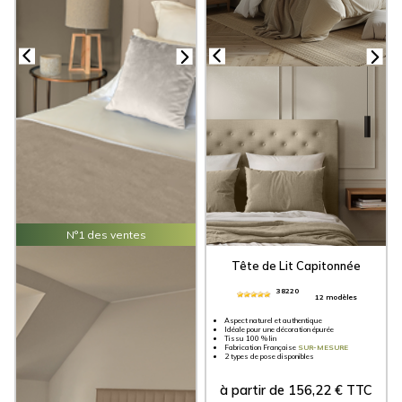
N°1 des ventes
Chemin de Lit
Tête de Lit Capitonnée
Lin Uni
38220
12 modèles
38220
12 modèles
Aspect naturel et authentique
Idéale pour une décoration épurée
Tissu 100 % lin
Fabrication Française
SUR-MESURE
Fabrication Française
SUR-MESURE
3 Finitions Disponibles
2 types de pose disponibles
à partir de
60,60
€
TTC
à partir de
156,22
€
TTC