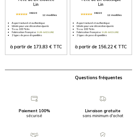
Lin
Lin
38220
38220
12 modèles
12 modèles
Aspect naturel et authentique
Aspect naturel et authentique
Idéale pour une décoration épurée
Idéale pour une décoration épurée
Tissu 100 % lin
Tissu 100 % lin
Fabrication Française
SUR-MESURE
Fabrication Française
SUR-MESURE
2 types de pose disponibles
2 types de pose disponibles
à partir de
173,83
€
TTC
à partir de
156,22
€
TTC
Questions fréquentes
Paiement 100%
Livraison gratuite
sécurisé
sans minimum d'achat