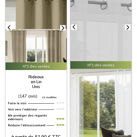
relaxante.
Que vous soyez à la recherche de
rideaux en lin
, de stores
bateaux ou d’accessoires décoratifs comme des coussins et
des chemins de lit, le lin apportera à votre maison une touche
de simplicité et de sophistication. La légèreté de ce tissu permet
de créer des atmosphères chaleureuses tout en laissant
circuler la lumière naturelle. Nos
produits en tissu lin
sont
soigneusement sélectionnés pour offrir une qualité
exceptionnelle et une durabilité incomparable.
N°1 des ventes
N°1 des ventes
Voilages
Rideaux
Lin
en Lin
Unis
(22 avis)
5 modèles
(147 avis)
12 modèles
Faire le noir
Voir vers l’extérieur
Voir vers l’extérieur
Me protéger des regards
extérieurs
Me protéger de la chaleur
Réduire l’éblouissement
Réduire l’éblouissement
à partir de
51,90
€
TTC
à partir de
41,97
€
TTC