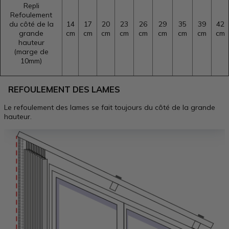
Repli
Refoulement
du côté de la
14
17
20
23
26
29
35
39
42
grande
cm
cm
cm
cm
cm
cm
cm
cm
cm
hauteur
(marge de
10mm)
REFOULEMENT DES LAMES
Le refoulement des lames se fait toujours du côté de la grande
hauteur.