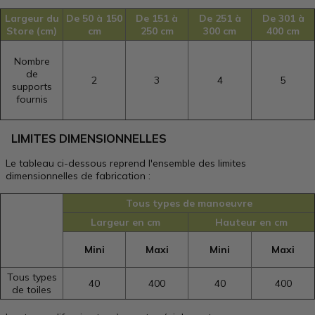
Largeur du
De 50 à 150
De 151 à
De 251 à
De 301 à
Store (cm)
cm
250 cm
300 cm
400 cm
Nombre
de
2
3
4
5
supports
fournis
LIMITES DIMENSIONNELLES
Le tableau ci-dessous reprend l'ensemble des limites
dimensionnelles de fabrication :
Tous types de manoeuvre
Largeur en cm
Hauteur en cm
Mini
Maxi
Mini
Maxi
Tous types
40
400
40
400
de toiles