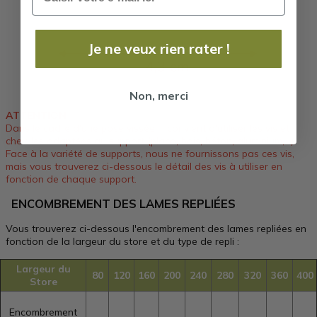
Je ne veux rien rater !
Non, merci
ATTENTION
Dans le cadre d'une pose vissée, il convient d'utiliser les vis et
chevilles adaptées au support (placo, bois, béton, aluminium,...).
Face à la variété de supports, nous ne fournissons pas ces vis,
mais vous trouverez ci-dessous le détail des vis à utiliser en
fonction de chaque support.
ENCOMBREMENT DES LAMES REPLIÉES
Vous trouverez ci-dessous l'encombrement des lames repliées en
fonction de la largeur du store et du type de repli :
Largeur du
80
120
160
200
240
280
320
360
400
Store
Encombrement