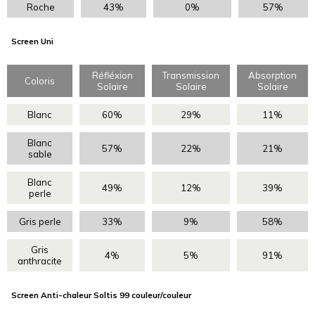
Roche
43%
0%
57%
Screen Uni
Réfléxion
Transmission
Absorption
Coloris
Solaire
Solaire
Solaire
Blanc
60%
29%
11%
Blanc
57%
22%
21%
sable
Blanc
49%
12%
39%
perle
Gris perle
33%
9%
58%
Gris
4%
5%
91%
anthracite
Screen Anti-chaleur Soltis 99 couleur/couleur