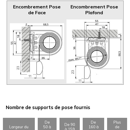
Encombrement Pose
Encombrement Pose
de Face
Plafond
Nombre de supports de pose fournis
De
De
Plus
De 90
Largeur du
50 à
160 à
de
à 159