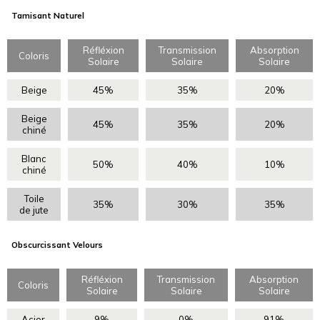
Tamisant Naturel
Réfléxion
Transmission
Absorption
Coloris
Solaire
Solaire
Solaire
Beige
45%
35%
20%
Beige
45%
35%
20%
chiné
Blanc
50%
40%
10%
chiné
Toile
35%
30%
35%
de jute
Obscurcissant Velours
Réfléxion
Transmission
Absorption
Coloris
Solaire
Solaire
Solaire
Acier
9%
0%
91%