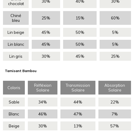
30%
40%
30%
chocolat
Chiné
25%
15%
60%
bleu
Lin beige
45%
50%
5%
Lin blanc
45%
50%
5%
Lin gris
30%
45%
25%
Tamisant Bambou
Réfléxion
Transmission
Absorption
Coloris
Solaire
Solaire
Solaire
Sable
34%
44%
22%
Blanc
46%
47%
7%
Beige
30%
13%
57%