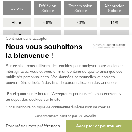
Réfléxion
Transmission
Absorption
Coloris
Solaire
Solaire
Solaire
Blanc
66%
23%
11%
Blanc
68%
21%
11%
neige
Ecume
61%
20%
19%
Quartz
59%
21%
20%
Chanvre
48%
15%
37%
Argile
39%
9%
52%
Gris clair
44%
12%
44%
Anthracite
8%
3%
89%
Quelle visserie choisir ?