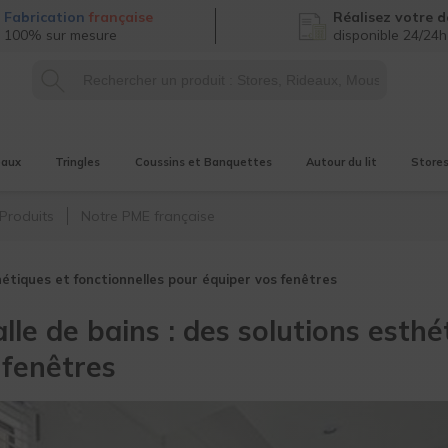
Fabrication
française
Réalisez
votre d
100% sur mesure
disponible 24/24h
eaux
Tringles
Coussins et Banquettes
Autour du lit
Store
Produits
Notre PME française
thétiques et fonctionnelles pour équiper vos fenêtres
lle de bains : des solutions esthé
 fenêtres