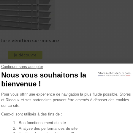
tore vénitien sur-mesure
Je découvre
 s'adapte à tous les types de décoration. Nous mettons à votr
 vous permettront d’obtenir le degré d'intimité que vous souhai
, ou grandes). Pour un contrôle encore plus précis de la lumin
tez de nos
 plans !
ons plans et conseils : recevez
nt dans votre boîte mail.