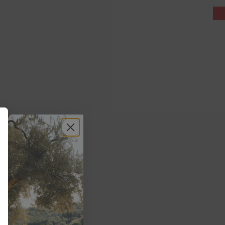
e disposition des
tez. Ce produit
osité, vous pouvez