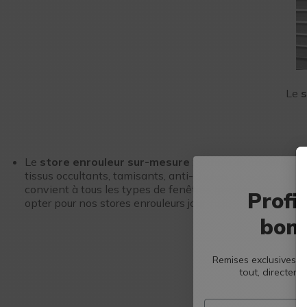
Le
s
Le
store enrouleur sur-mesure
: Simple et moderne, il
tissus occultants, tamisants, anti-chaleur ou screen, qui
convient à tous les types de fenêtres (petites, standards
Profi
opter pour nos stores enrouleurs jour-nuit.
bons
Remises exclusives, b
tout, directeme
Email