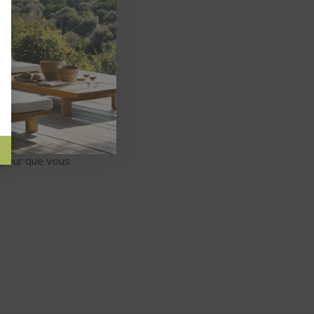
ux® assurera une
 pour que vous