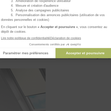
ux rien rater !
ore enrouleur sur-mesure
on, merci
Je découvre
t conçu pour les fenêtres de toit en pente, le store pour Vel
 un large choix de coloris modernes (blanc, bleu, rouge, etc.)