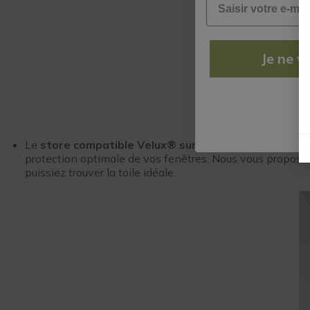
Je ne ve
Le
st
N
Le
store compatible Velux® sur-mesure
: Spécialemen
protection optimale de vos fenêtres. Nous vous proposons
puissiez trouver la toile idéale.