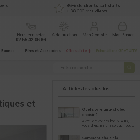
evis
96% de clients satisfaits
+ 38 000
avis clients
Mon Compte
Nous contacter
02 55 42 06 66
s
Bannes
Films et
Accessoires
Offres d'été ☀️
Echantillons
GRATUITS
Articles les plus lus
tiques et
Quel store anti-chaleur
choisir ?
Avec l’arrivée des beaux jours,
vous cherchez une solution pour
vous protégez de la chaleur ? Les
stores intérieurs anti-chaleur
Comment choisir la
peuvent protéger votre maison...